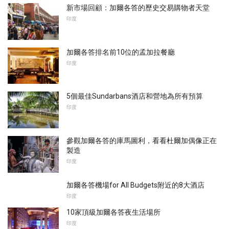
新市場回顧：加爾各答的歷史交易購物者天堂
印度
加爾各答排名前10位的孟加拉餐廳
印度
5個最佳Sundarbans酒店和營地為所有預算
印度
參觀加爾各答的庫馬圖利，看看杜爾加偶像正在
製造
印度
加爾各答機場for All Budgets附近的8大酒店
印度
10家頂級加爾各答夜生活場所
印度