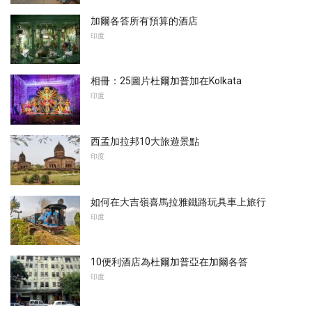
加爾各答所有預算的酒店
印度
相冊：25圖片杜爾加普加在Kolkata
印度
西孟加拉邦10大旅遊景點
印度
如何在大吉嶺喜馬拉雅鐵路玩具車上旅行
印度
10便利酒店為杜爾加普亞在加爾各答
印度