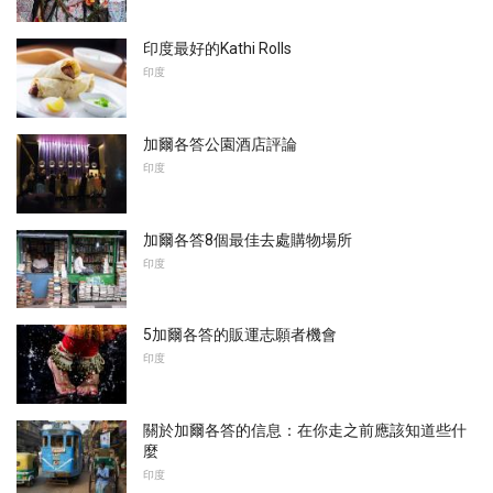
印度最好的Kathi Rolls
印度
加爾各答公園酒店評論
印度
加爾各答8個最佳去處購物場所
印度
5加爾各答的販運志願者機會
印度
關於加爾各答的信息：在你走之前應該知道些什
麼
印度