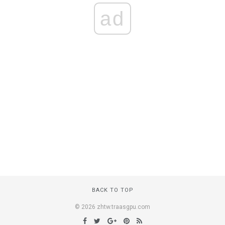
ad
BACK TO TOP
© 2026 zhtw.traasgpu.com