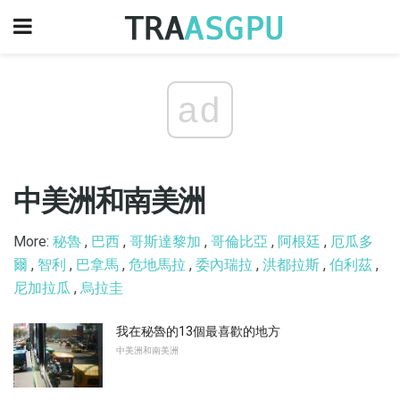
ad
中美洲和南美洲
More:
秘魯
,
巴西
,
哥斯達黎加
,
哥倫比亞
,
阿根廷
,
厄瓜多
爾
,
智利
,
巴拿馬
,
危地馬拉
,
委內瑞拉
,
洪都拉斯
,
伯利茲
,
尼加拉瓜
,
烏拉圭
我在秘魯的13個最喜歡的地方
中美洲和南美洲