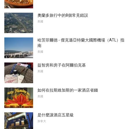
奧蘭多旅行中的8個常見錯誤
美國
哈茨菲爾德 - 傑克遜亞特蘭大國際機場（ATL）指
南
美國
益智房和房子在阿爾伯克基
美國
如何在拉斯維加斯的一家酒店省錢
美國
是什麼讓酒店五星級
加拿大