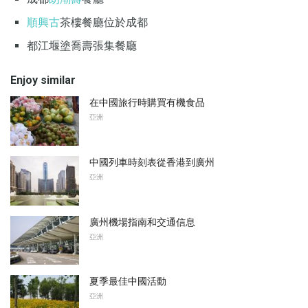
順興古
茶樓餐廳位於成都
都江堰塗喬壽張集餐廳
Enjoy similar
在中國旅行時購買有機食品
亞洲
中國列車時刻表從香港到廣州
亞洲
廣州機場指南和交通信息
亞洲
夏季最佳中國活動
亞洲