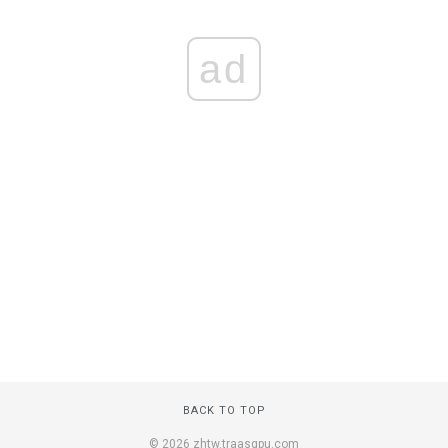
ad
BACK TO TOP
© 2026 zhtw.traasgpu.com