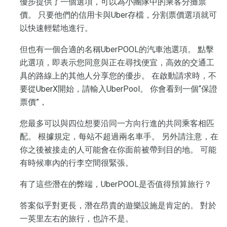
優步提供了一個選項，可以為小團隊中的乘客分攤票
價。 只要他們的信用卡與Uber存檔，分割票價選項就可
以快速輕鬆地進行。
但也有一個合適的名稱UberPOOL的汽車池選項。 點擊
此選項，即表示您同意與正在尋找便宜，高效的交通工
具的路線上的其他人分享您的優步。 在啟動請求時，不
要從UberX開始，請輸入UberPool。 你會看到一個“保證
票價”，
您最多可以與四位想要沿同一方向行進的共同乘客相匹
配。 根據規定，每站不超過兩名車手。 另外請注意，在
你之後被接走的人可能會在你面前被帶到目的地。 可能
有時候車內的行李空間很緊張。
有了這些潛在的弊端，UberPOOL是否值得預算旅行？
答案似乎對更長，潛在昂貴的遊樂設施是肯定的。 對於
一英里左右的旅行，也許不是。