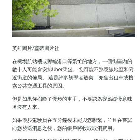
英雄圖片/蓋蒂圖片社
在機場航站樓或郵輪港口等繁忙的地方，一個街區內的
數十人可能會安排Uber乘坐。 您可能不熟悉該地區和附
近街道的佈局。 這是許多初學者放棄，兜售出租車或搜
索公共交通工具的原因。
但是如果你召喚了優步的車手，不要認為響應緩慢意味
著沒有人來。
如果優步駕駛員在五分鐘後未能與您聯繫，並且在嘗試
向您發送消息之後，您的帳戶將收取取消費用。