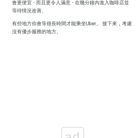
會更便宜 - 而且更令人滿意 - 在幾分鐘內進入咖啡店並
等待情況改善。
有些地方你會等很長時間才能乘坐Uber。 接下來，考慮
沒有優步服務的地方。
ad