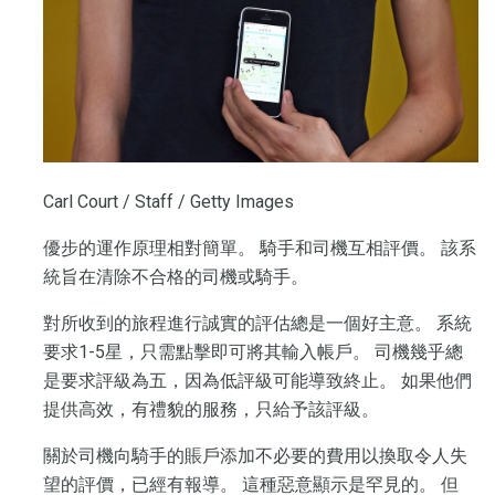
Carl Court / Staff / Getty Images
優步的運作原理相對簡單。 騎手和司機互相評價。 該系
統旨在清除不合格的司機或騎手。
對所收到的旅程進行誠實的評估總是一個好主意。 系統
要求1-5星，只需點擊即可將其輸入帳戶。 司機幾乎總
是要求評級為五，因為低評級可能導致終止。 如果他們
提供高效，有禮貌的服務，只給予該評級。
關於司機向騎手的賬戶添加不必要的費用以換取令人失
望的評價，已經有報導。 這種惡意顯示是罕見的。 但