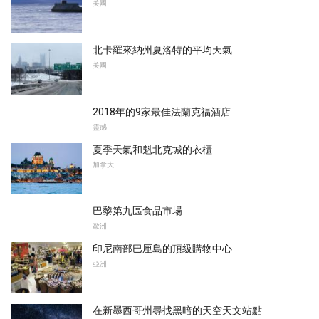
美國
北卡羅來納州夏洛特的平均天氣
美國
2018年的9家最佳法蘭克福酒店
靈感
夏季天氣和魁北克城的衣櫃
加拿大
巴黎第九區食品市場
歐洲
印尼南部巴厘島的頂級購物中心
亞洲
在新墨西哥州尋找黑暗的天空天文站點