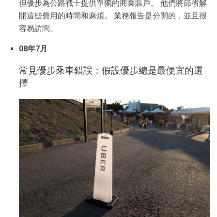
但優步為公路戰士提供單獨的商業賬戶。 他們將節省解
開這些費用的時間和麻煩。 業務報告是分開的，並且很
容易訪問。
08年7月
常見優步乘車錯誤：假設優步總是最便宜的選
擇